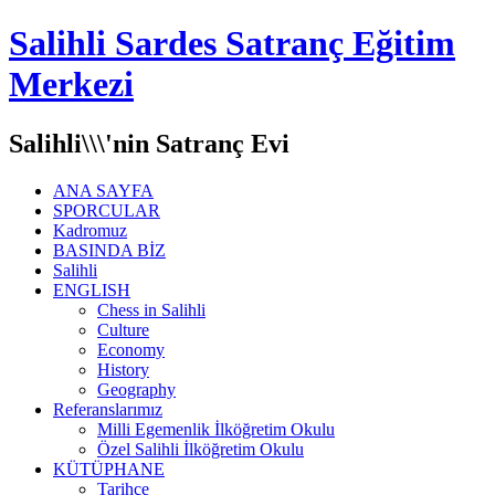
Salihli Sardes Satranç Eğitim
Merkezi
Salihli\\\'nin Satranç Evi
ANA SAYFA
SPORCULAR
Kadromuz
BASINDA BİZ
Salihli
ENGLISH
Chess in Salihli
Culture
Economy
History
Geography
Referanslarımız
Milli Egemenlik İlköğretim Okulu
Özel Salihli İlköğretim Okulu
KÜTÜPHANE
Tarihçe