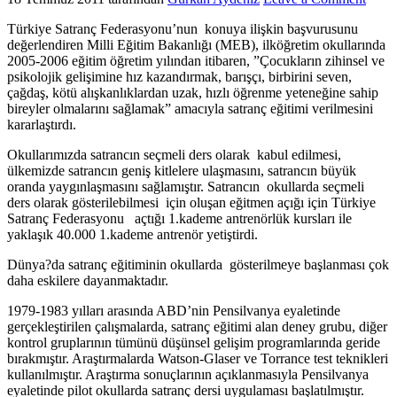
Türkiye Satranç Federasyonu’nun konuya ilişkin başvurusunu
değerlendiren Milli Eğitim Bakanlığı (MEB), ilköğretim okullarında
2005-2006 eğitim öğretim yılından itibaren, ”Çocukların zihinsel ve
psikolojik gelişimine hız kazandırmak, barışçı, birbirini seven,
çağdaş, kötü alışkanlıklardan uzak, hızlı öğrenme yeteneğine sahip
bireyler olmalarını sağlamak” amacıyla satranç eğitimi verilmesini
kararlaştırdı.
Okullarımızda satrancın seçmeli ders olarak kabul edilmesi,
ülkemizde satrancın geniş kitlelere ulaşmasını, satrancın büyük
oranda yaygınlaşmasını sağlamıştır. Satrancın okullarda seçmeli
ders olarak gösterilebilmesi için oluşan eğitmen açığı için Türkiye
Satranç Federasyonu açtığı 1.kademe antrenörlük kursları ile
yaklaşık 40.000 1.kademe antrenör yetiştirdi.
Dünya?da satranç eğitiminin okullarda gösterilmeye başlanması çok
daha eskilere dayanmaktadır.
1979-1983 yılları arasında ABD’nin Pensilvanya eyaletinde
gerçekleştirilen çalışmalarda, satranç eğitimi alan deney grubu, diğer
kontrol gruplarının tümünü düşünsel gelişim programlarında geride
bırakmıştır. Araştırmalarda Watson-Glaser ve Torrance test teknikleri
kullanılmıştır. Araştırma sonuçlarının açıklanmasıyla Pensilvanya
eyaletinde pilot okullarda satranç dersi uygulaması başlatılmıştır.