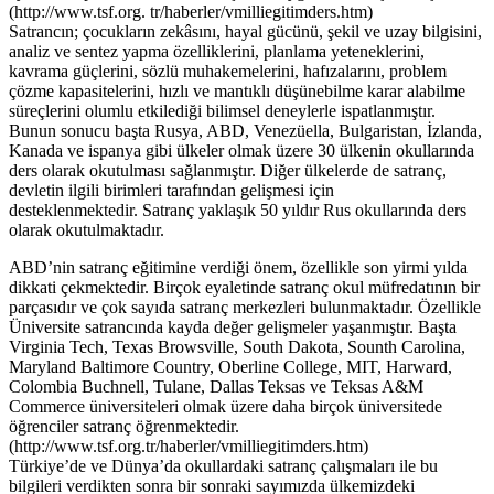
(http://www.tsf.org. tr/haberler/vmilliegitimders.htm)
Satrancın; çocukların zekâsını, hayal gücünü, şekil ve uzay bilgisini,
analiz ve sentez yapma özelliklerini, planlama yeteneklerini,
kavrama güçlerini, sözlü muhakemelerini, hafızalarını, problem
çözme kapasitelerini, hızlı ve mantıklı düşünebilme karar alabilme
süreçlerini olumlu etkilediği bilimsel deneylerle ispatlanmıştır.
Bunun sonucu başta Rusya, ABD, Venezüella, Bulgaristan, İzlanda,
Kanada ve ispanya gibi ülkeler olmak üzere 30 ülkenin okullarında
ders olarak okutulması sağlanmıştır. Diğer ülkelerde de satranç,
devletin ilgili birimleri tarafından gelişmesi için
desteklenmektedir. Satranç yaklaşık 50 yıldır Rus okullarında ders
olarak okutulmaktadır.
ABD’nin satranç eğitimine verdiği önem, özellikle son yirmi yılda
dikkati çekmektedir. Birçok eyaletinde satranç okul müfredatının bir
parçasıdır ve çok sayıda satranç merkezleri bulunmaktadır. Özellikle
Üniversite satrancında kayda değer gelişmeler yaşanmıştır. Başta
Virginia Tech, Texas Browsville, South Dakota, Sounth Carolina,
Maryland Baltimore Country, Oberline College, MIT, Harward,
Colombia Buchnell, Tulane, Dallas Teksas ve Teksas A&M
Commerce üniversiteleri olmak üzere daha birçok üniversitede
öğrenciler satranç öğrenmektedir.
(http://www.tsf.org.tr/haberler/vmilliegitimders.htm)
Türkiye’de ve Dünya’da okullardaki satranç çalışmaları ile bu
bilgileri verdikten sonra bir sonraki sayımızda ülkemizdeki