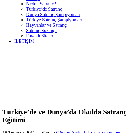
Neden Satranç?
Türkiye’de Satranç
Dünya Satranç Şampiyonları
Türkiye Satranç Şampiyonları
Hayvanlar ve Satranç
Satranç Sözlüğü
Faydalı Siteler
İLETİŞİM
Türkiye’de ve Dünya’da Okulda Satranç
Eğitimi
18 Temmuz 2011
tarafından
Gürkan Aydeniz
Leave a Comment