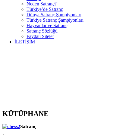
Neden Satranç?
Türkiye’de Satranç
Dünya Satranç Şampiyonları
Türkiye Satranç Şampiyonları
Hayvanlar ve Satranç
Satranç Sözlüğü
Faydalı Siteler
İLETİŞİM
KÜTÜPHANE
Satranç