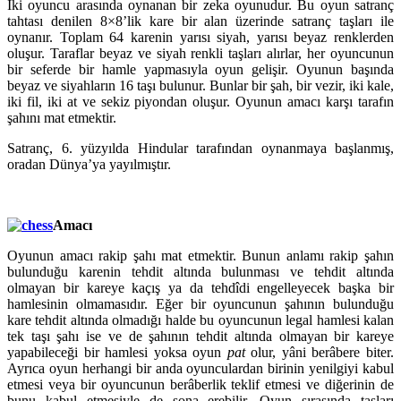
İki oyuncu arasında oynanan bir zeka oyunudur. Bu oyun satranç
tahtası denilen 8×8’lik kare bir alan üzerinde satranç taşları ile
oynanır. Toplam 64 karenin yarısı siyah, yarısı beyaz renklerden
oluşur. Taraflar beyaz ve siyah renkli taşları alırlar, her oyuncunun
bir seferde bir hamle yapmasıyla oyun gelişir. Oyunun başında
beyaz ve siyahların 16 taşı bulunur. Bunlar bir şah, bir vezir, iki kale,
iki fil, iki at ve sekiz piyondan oluşur. Oyunun amacı karşı tarafın
şahını mat etmektir.
Satranç, 6. yüzyılda Hindular tarafından oynanmaya başlanmış,
oradan Dünya’ya yayılmıştır.
Amacı
Oyunun amacı rakip şahı mat etmektir. Bunun anlamı rakip şahın
bulunduğu karenin tehdit altında bulunması ve tehdit altında
olmayan bir kareye kaçış ya da tehdîdi engelleyecek başka bir
hamlesinin olmamasıdır. Eğer bir oyuncunun şahının bulunduğu
kare tehdit altında olmadığı halde bu oyuncunun legal hamlesi kalan
tek taşı şahı ise ve de şahının tehdit altında olmayan bir kareye
yapabileceği bir hamlesi yoksa oyun
pat
olur, yâni berâbere biter.
Ayrıca oyun herhangi bir anda oyunculardan birinin yenilgiyi kabul
etmesi veya bir oyuncunun berâberlik teklif etmesi ve diğerinin de
bunu kabul etmesiyle de sona erebilir. Oyun sırasında taşları