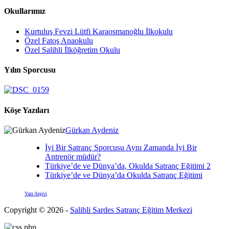
Okullarımız
Kurtuluş Fevzi Lütfi Karaosmanoğlu İlkokulu
Özel Fatoş Anaokulu
Özel Salihli İlköğretim Okulu
Yılın Sporcusu
Köşe Yazıları
Gürkan Aydeniz
İyi Bir Satranç Sporcusu Aynı Zamanda İyi Bir
Antrenör müdür?
Türkiye’de ve Dünya’da, Okulda Satranç Eğitimi 2
Türkiye’de ve Dünya’da Okulda Satranç Eğitimi
Yazı Arşivi
Copyright © 2026 -
Salihli Sardes Satranç Eğitim Merkezi