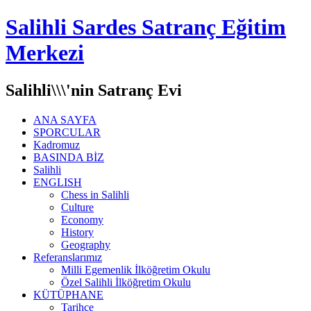
Salihli Sardes Satranç Eğitim
Merkezi
Salihli\\\'nin Satranç Evi
ANA SAYFA
SPORCULAR
Kadromuz
BASINDA BİZ
Salihli
ENGLISH
Chess in Salihli
Culture
Economy
History
Geography
Referanslarımız
Milli Egemenlik İlköğretim Okulu
Özel Salihli İlköğretim Okulu
KÜTÜPHANE
Tarihçe