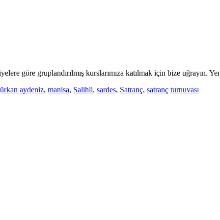
iyelere göre gruplandırılmış kurslarımıza katılmak için bize uğrayın. Y
ürkan aydeniz
,
manisa
,
Salihli
,
sardes
,
Satranç
,
satranç turnuvası