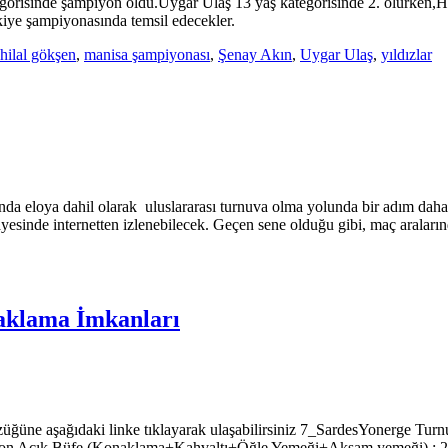
isinde şampiyon oldu.Uygar Ulaş 13 yaş kategorisinde 2. olurken,Hila
iye şampiyonasında temsil edecekler.
hilal gökşen
,
manisa şampiyonası
,
Şenay Akın
,
Uygar Ulaş
,
yıldızlar
nda eloya dahil olarak uluslararası turnuva olma yolunda bir adım daha
sayesinde internetten izlenebilecek. Geçen sene olduğu gibi, maç aralar
aklama İmkanları
züğüne aşağıdaki linke tıklayarak ulaşabilirsiniz 7_SardesYonerge Tur
siyon Açık Büfe (Konaklama+Kahvaltı+Öğle Yemeği+Akşam yemeği) : 2 ye