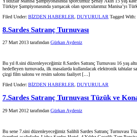
Yıldızlar Manisa Şampiyonasında sporcumuz Şenay Akın 15 yaş kategor
Türkiye Şampiyonasında yarışacak olan sporcularımız Manisa’yı Türk
Filed Under:
BİZDEN HABERLER
,
DUYURULAR
Tagged With:
8.Sardes Satranç Turnuvası
27 Mart 2013
tarafından
Gürkan Aydeniz
Bu yıl 8.sini düzenleyeceğimiz 8.Sardes Satranç Turnuvası 16 yaş altı
hedefleyen turnuvada, ilk masalarda kullanılacak elektronik tahtalar 
çizgi film salonu ve resim salonu faaliyet […]
Filed Under:
BİZDEN HABERLER
,
DUYURULAR
7.Sardes Satranç Turnuvası Tüzük ve Kon
29 Mart 2012
tarafından
Gürkan Aydeniz
Bu sene 7.sini düzenleyeceğimiz Salihli Sardes Satranç Turnuvası Tü
ücretleri aşağıdadır. Lidya Sardes Hotel- 4 Yıldız Gecelik Tam Pan