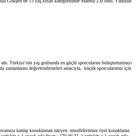
l Gökşen de 13 yaş kızlar kategorisinde Manisa 2.si oldu. Yıldızlar
 attı. Türkiye’nin yaş grubunda en güçlü sporcularını buluşturturmayı
ında zamanlarını değerlendirmeleri amacıyla, küçük sporcularımız için
nuvamıza katılıp konaklamak isteyen misafirlerimize özel konaklama
tişkin + 1 çocuk oda fiyatı : 270.00 TL 1 yetişkin + 1 çocuk oda