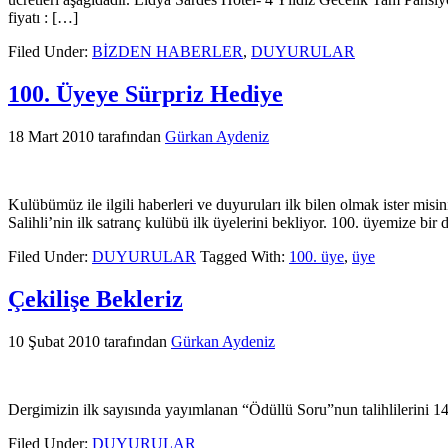
fiyatı : […]
Filed Under:
BİZDEN HABERLER
,
DUYURULAR
100. Üyeye Sürpriz Hediye
18 Mart 2010
tarafından
Gürkan Aydeniz
Kulübümüz ile ilgili haberleri ve duyuruları ilk bilen olmak ister mis
Salihli’nin ilk satranç kulübü ilk üyelerini bekliyor. 100. üyemize bir
Filed Under:
DUYURULAR
Tagged With:
100. üye
,
üye
Çekilişe Bekleriz
10 Şubat 2010
tarafından
Gürkan Aydeniz
Dergimizin ilk sayısında yayımlanan “Ödüllü Soru”nun talihlilerini 14
Filed Under:
DUYURULAR