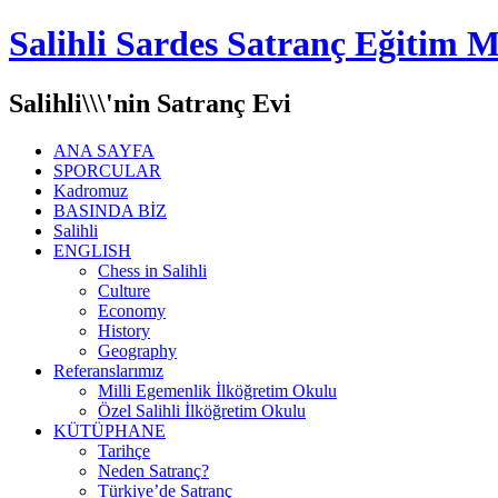
Salihli Sardes Satranç Eğitim M
Salihli\\\'nin Satranç Evi
ANA SAYFA
SPORCULAR
Kadromuz
BASINDA BİZ
Salihli
ENGLISH
Chess in Salihli
Culture
Economy
History
Geography
Referanslarımız
Milli Egemenlik İlköğretim Okulu
Özel Salihli İlköğretim Okulu
KÜTÜPHANE
Tarihçe
Neden Satranç?
Türkiye’de Satranç