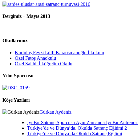
Dergimiz – Mayıs 2013
Okullarımız
Kurtuluş Fevzi Lütfi Karaosmanoğlu İlkokulu
Özel Fatoş Anaokulu
Özel Salihli İlköğretim Okulu
Yılın Sporcusu
Köşe Yazıları
Gürkan Aydeniz
İyi Bir Satranç Sporcusu Aynı Zamanda İyi Bir Antrenö
Türkiye’de ve Dünya’da, Okulda Satranç Eğitimi 2
Türkiye’de ve Dünya’da Okulda Satranç Eğitimi