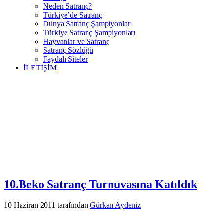
Neden Satranç?
Türkiye’de Satranç
Dünya Satranç Şampiyonları
Türkiye Satranç Şampiyonları
Hayvanlar ve Satranç
Satranç Sözlüğü
Faydalı Siteler
İLETİŞİM
10.Beko Satranç Turnuvasına Katıldık
10 Haziran 2011
tarafından
Gürkan Aydeniz