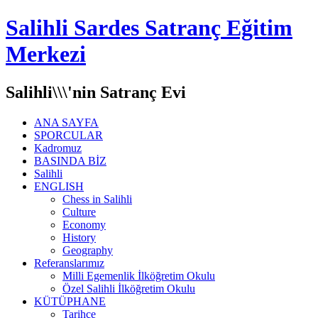
Salihli Sardes Satranç Eğitim
Merkezi
Salihli\\\'nin Satranç Evi
ANA SAYFA
SPORCULAR
Kadromuz
BASINDA BİZ
Salihli
ENGLISH
Chess in Salihli
Culture
Economy
History
Geography
Referanslarımız
Milli Egemenlik İlköğretim Okulu
Özel Salihli İlköğretim Okulu
KÜTÜPHANE
Tarihçe