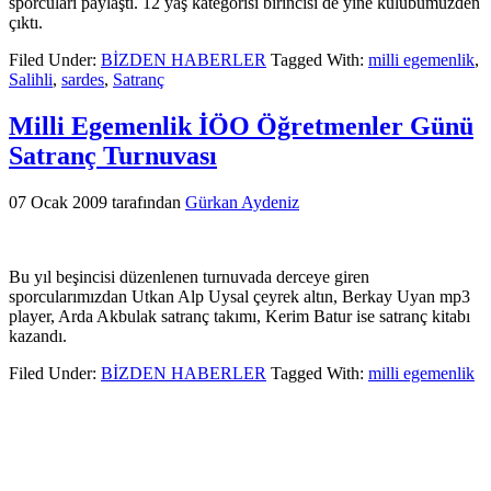
sporcuları paylaştı. 12 yaş kategorisi birincisi de yine kulübümüzden
çıktı.
Filed Under:
BİZDEN HABERLER
Tagged With:
milli egemenlik
,
Salihli
,
sardes
,
Satranç
Milli Egemenlik İÖO Öğretmenler Günü
Satranç Turnuvası
07 Ocak 2009
tarafından
Gürkan Aydeniz
Bu yıl beşincisi düzenlenen turnuvada derceye giren
sporcularımızdan Utkan Alp Uysal çeyrek altın, Berkay Uyan mp3
player, Arda Akbulak satranç takımı, Kerim Batur ise satranç kitabı
kazandı.
Filed Under:
BİZDEN HABERLER
Tagged With:
milli egemenlik