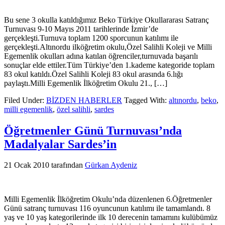
Bu sene 3 okulla katıldığımız Beko Türkiye Okullararası Satranç
Turnuvası 9-10 Mayıs 2011 tarihlerinde İzmir’de
gerçekleşti.Turnuva toplam 1200 sporcunun katılımı ile
gerçekleşti.Altınordu ilköğretim okulu,Özel Salihli Koleji ve Milli
Egemenlik okulları adına katılan öğrenciler,turnuvada başarılı
sonuçlar elde ettiler.Tüm Türkiye’den 1.kademe kategoride toplam
83 okul katıldı.Özel Salihli Koleji 83 okul arasında 6.lığı
paylaştı.Milli Egemenlik İlköğretim Okulu 21., […]
Filed Under:
BİZDEN HABERLER
Tagged With:
altınordu
,
beko
,
milli egemenlik
,
özel salihli
,
sardes
Öğretmenler Günü Turnuvası’nda
Madalyalar Sardes’in
21 Ocak 2010
tarafından
Gürkan Aydeniz
Milli Egemenlik İlköğretim Okulu’nda düzenlenen 6.Öğretmenler
Günü satranç turnuvası 116 oyuncunun katılımı ile tamamlandı. 8
yaş ve 10 yaş kategorilerinde ilk 10 derecenin tamamını kulübümüz