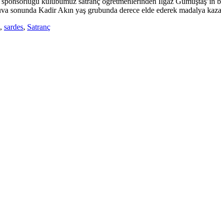
sponsorluğu kulübümüz satranç öğretmenlerinden Ilgaz Gümüştaş’ın b
va sonunda Kadir Akın yaş grubunda derece elde ederek madalya kaza
,
sardes
,
Satranç