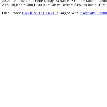
20-21 Temmuz tarihlerinde Karşıyaka Şah-Naz cafe’de kulübümüzün 
Akbulak,Kadir Akın,LAra Akbulak ve Berkant Akbulak katıldı.Turnu
Filed Under:
BİZDEN HABERLER
Tagged With:
Karşıyaka
,
Salihli