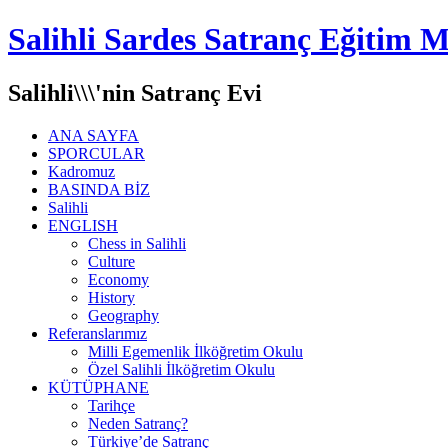
Salihli Sardes Satranç Eğitim M
Salihli\\\'nin Satranç Evi
ANA SAYFA
SPORCULAR
Kadromuz
BASINDA BİZ
Salihli
ENGLISH
Chess in Salihli
Culture
Economy
History
Geography
Referanslarımız
Milli Egemenlik İlköğretim Okulu
Özel Salihli İlköğretim Okulu
KÜTÜPHANE
Tarihçe
Neden Satranç?
Türkiye’de Satranç