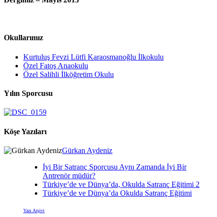
Okullarımız
Kurtuluş Fevzi Lütfi Karaosmanoğlu İlkokulu
Özel Fatoş Anaokulu
Özel Salihli İlköğretim Okulu
Yılın Sporcusu
Köşe Yazıları
Gürkan Aydeniz
İyi Bir Satranç Sporcusu Aynı Zamanda İyi Bir
Antrenör müdür?
Türkiye’de ve Dünya’da, Okulda Satranç Eğitimi 2
Türkiye’de ve Dünya’da Okulda Satranç Eğitimi
Yazı Arşivi