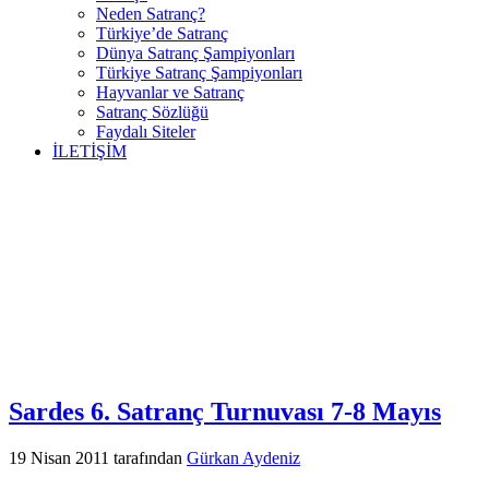
Neden Satranç?
Türkiye’de Satranç
Dünya Satranç Şampiyonları
Türkiye Satranç Şampiyonları
Hayvanlar ve Satranç
Satranç Sözlüğü
Faydalı Siteler
İLETİŞİM
Sardes 6. Satranç Turnuvası 7-8 Mayıs
19 Nisan 2011
tarafından
Gürkan Aydeniz