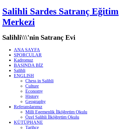
Salihli Sardes Satranç Eğitim
Merkezi
Salihli\\\'nin Satranç Evi
ANA SAYFA
SPORCULAR
Kadromuz
BASINDA BİZ
Salihli
ENGLISH
Chess in Salihli
Culture
Economy
History
Geography
Referanslarımız
Milli Egemenlik İlköğretim Okulu
Özel Salihli İlköğretim Okulu
KÜTÜPHANE
Tarihçe