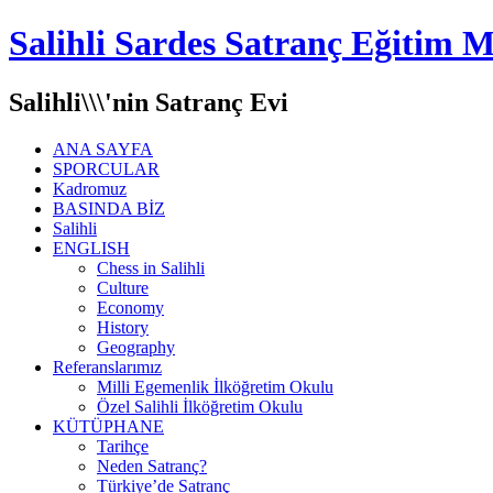
Salihli Sardes Satranç Eğitim M
Salihli\\\'nin Satranç Evi
ANA SAYFA
SPORCULAR
Kadromuz
BASINDA BİZ
Salihli
ENGLISH
Chess in Salihli
Culture
Economy
History
Geography
Referanslarımız
Milli Egemenlik İlköğretim Okulu
Özel Salihli İlköğretim Okulu
KÜTÜPHANE
Tarihçe
Neden Satranç?
Türkiye’de Satranç