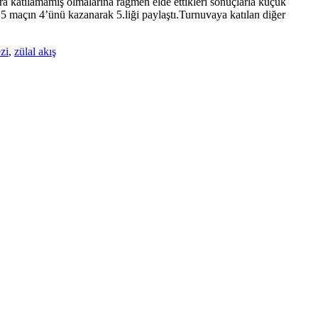
ra katılamamış olmalarına rağmen elde ettikleri sonuçlarla küçük
 5 maçın 4’ünü kazanarak 5.liği paylaştı.Turnuvaya katılan diğer
zi
,
zülal akış