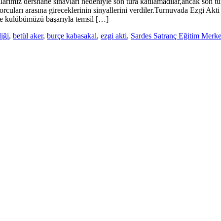
larımız dershane sınavları nedeniyle son tura katılamadılar,ancak son tu
uları arasına gireceklerinin sinyallerini verdiler.Turnuvada Ezgi Akti
e kulübümüzü başarıyla temsil […]
liği
,
betül aker
,
burçe kabasakal
,
ezgi akti
,
Sardes Satranç Eğitim Merke