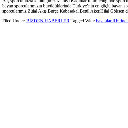
Beş sporcumuzla katıldığımız Manisa Kadınlar İl birinciliğinde sporcu
bayan sporcularımızın büyüdüklerinde Türkiye’nin en güçlü bayan sporc
sporcularımız Zülal Akış,Burçe Kabasakal,Betül Aker,Hilal Gökşen d
Filed Under:
BİZDEN HABERLER
Tagged With:
bayanlar il birinci