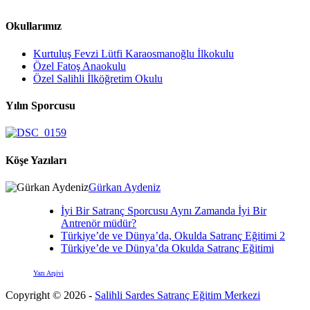
Okullarımız
Kurtuluş Fevzi Lütfi Karaosmanoğlu İlkokulu
Özel Fatoş Anaokulu
Özel Salihli İlköğretim Okulu
Yılın Sporcusu
Köşe Yazıları
Gürkan Aydeniz
İyi Bir Satranç Sporcusu Aynı Zamanda İyi Bir
Antrenör müdür?
Türkiye’de ve Dünya’da, Okulda Satranç Eğitimi 2
Türkiye’de ve Dünya’da Okulda Satranç Eğitimi
Yazı Arşivi
Copyright © 2026 -
Salihli Sardes Satranç Eğitim Merkezi