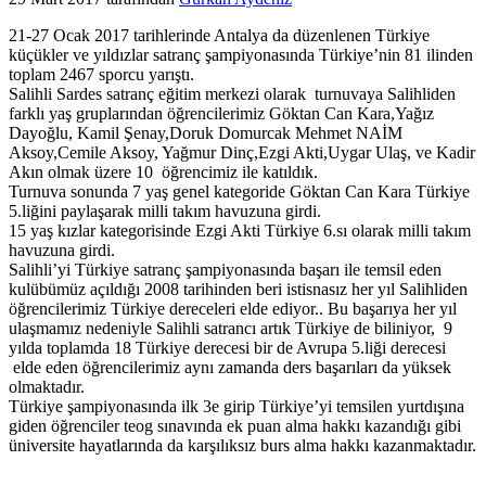
21-27 Ocak 2017 tarihlerinde Antalya da düzenlenen Türkiye
küçükler ve yıldızlar satranç şampiyonasında Türkiye’nin 81 ilinden
toplam 2467 sporcu yarıştı.
Salihli Sardes satranç eğitim merkezi olarak turnuvaya Salihliden
farklı yaş gruplarından öğrencilerimiz Göktan Can Kara,Yağız
Dayoğlu, Kamil Şenay,Doruk Domurcak Mehmet NAİM
Aksoy,Cemile Aksoy, Yağmur Dinç,Ezgi Akti,Uygar Ulaş, ve Kadir
Akın olmak üzere 10 öğrencimiz ile katıldık.
Turnuva sonunda 7 yaş genel kategoride Göktan Can Kara Türkiye
5.liğini paylaşarak milli takım havuzuna girdi.
15 yaş kızlar kategorisinde Ezgi Akti Türkiye 6.sı olarak milli takım
havuzuna girdi.
Salihli’yi Türkiye satranç şampiyonasında başarı ile temsil eden
kulübümüz açıldığı 2008 tarihinden beri istisnasız her yıl Salihliden
öğrencilerimiz Türkiye dereceleri elde ediyor.. Bu başarıya her yıl
ulaşmamız nedeniyle Salihli satrancı artık Türkiye de biliniyor, 9
yılda toplamda 18 Türkiye derecesi bir de Avrupa 5.liği derecesi
elde eden öğrencilerimiz aynı zamanda ders başarıları da yüksek
olmaktadır.
Türkiye şampiyonasında ilk 3e girip Türkiye’yi temsilen yurtdışına
giden öğrenciler teog sınavında ek puan alma hakkı kazandığı gibi
üniversite hayatlarında da karşılıksız burs alma hakkı kazanmaktadır.