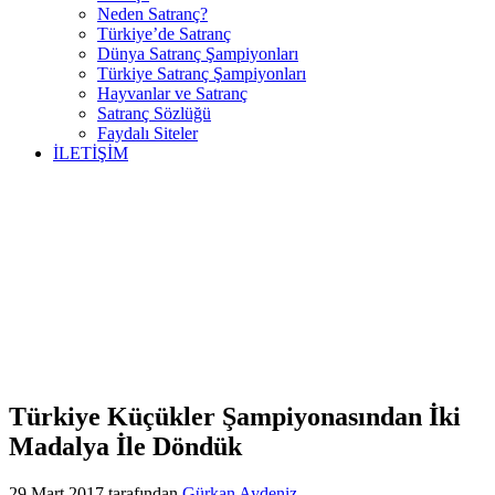
Neden Satranç?
Türkiye’de Satranç
Dünya Satranç Şampiyonları
Türkiye Satranç Şampiyonları
Hayvanlar ve Satranç
Satranç Sözlüğü
Faydalı Siteler
İLETİŞİM
Türkiye Küçükler Şampiyonasından İki
Madalya İle Döndük
29 Mart 2017
tarafından
Gürkan Aydeniz