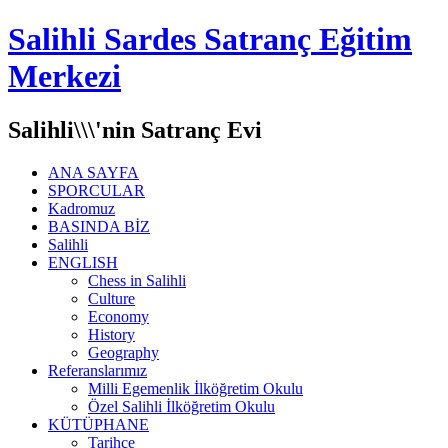
Salihli Sardes Satranç Eğitim
Merkezi
Salihli\\\'nin Satranç Evi
ANA SAYFA
SPORCULAR
Kadromuz
BASINDA BİZ
Salihli
ENGLISH
Chess in Salihli
Culture
Economy
History
Geography
Referanslarımız
Milli Egemenlik İlköğretim Okulu
Özel Salihli İlköğretim Okulu
KÜTÜPHANE
Tarihçe