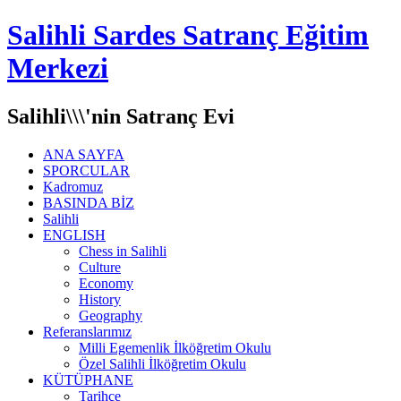
Salihli Sardes Satranç Eğitim
Merkezi
Salihli\\\'nin Satranç Evi
ANA SAYFA
SPORCULAR
Kadromuz
BASINDA BİZ
Salihli
ENGLISH
Chess in Salihli
Culture
Economy
History
Geography
Referanslarımız
Milli Egemenlik İlköğretim Okulu
Özel Salihli İlköğretim Okulu
KÜTÜPHANE
Tarihçe