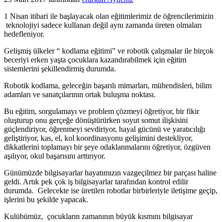
1 Nisan itibari ile başlayacak olan eğitimlerimiz de öğrencilerimizin
teknolojiyi sadece kullanan değil aynı zamanda üreten olmaları
hedefleniyor.
Gelişmiş ülkeler “ kodlama eğitimi” ve robotik çalışmalar ile birçok
beceriyi erken yaşta çocuklara kazandırabilmek için eğitim
sistemlerini şekillendirmiş durumda.
Robotik kodlama, geleceğin başarılı mimarları, mühendisleri, bilim
adamları ve sanatçılarının ortak buluşma noktası.
Bu eğitim, sorgulamayı ve problem çözmeyi öğretiyor, bir fikir
oluşturup onu gerçeğe dönüştürürken soyut somut ilişkisini
güçlendiriyor, öğrenmeyi sevdiriyor, hayal gücünü ve yaratıcılığı
geliştiriyor, kas, el, kol koordinasyonu gelişimini destekliyor,
dikkatlerini toplamayı bir şeye odaklanmalarını öğretiyor, özgüven
aşılıyor, okul başarısını arttırıyor.
Günümüzde bilgisayarlar hayatımızın vazgeçilmez bir parçası haline
geldi. Artık pek çok iş bilgisayarlar tarafından kontrol edilir
durumda. Gelecekte ise üretilen robotlar birbirleriyle iletişime geçip,
işlerini bu şekilde yapacak.
Kulübümüz, çocukların zamanının büyük kısmını bilgisayar