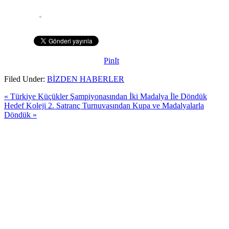
PinIt
Filed Under:
BİZDEN HABERLER
« Türkiye Küçükler Şampiyonasından İki Madalya İle Döndük
Hedef Koleji 2. Satranç Turnuvasından Kupa ve Madalyalarla
Döndük »