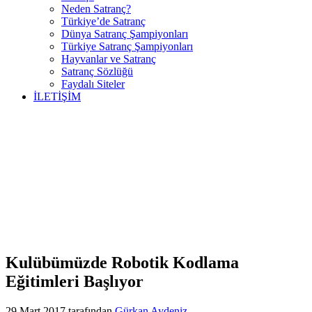
Neden Satranç?
Türkiye’de Satranç
Dünya Satranç Şampiyonları
Türkiye Satranç Şampiyonları
Hayvanlar ve Satranç
Satranç Sözlüğü
Faydalı Siteler
İLETİŞİM
Kulübümüzde Robotik Kodlama
Eğitimleri Başlıyor
29 Mart 2017
tarafından
Gürkan Aydeniz