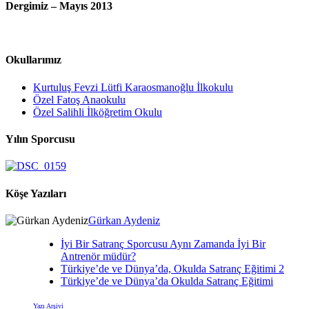
Dergimiz – Mayıs 2013
Okullarımız
Kurtuluş Fevzi Lütfi Karaosmanoğlu İlkokulu
Özel Fatoş Anaokulu
Özel Salihli İlköğretim Okulu
Yılın Sporcusu
Köşe Yazıları
Gürkan Aydeniz
İyi Bir Satranç Sporcusu Aynı Zamanda İyi Bir
Antrenör müdür?
Türkiye’de ve Dünya’da, Okulda Satranç Eğitimi 2
Türkiye’de ve Dünya’da Okulda Satranç Eğitimi
Yazı Arşivi