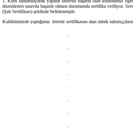
1. Kuru tamamlayarak yapılan sınavda başarılı olan kulübümüz öğrenc
düzenlenen sınavda başarılı olması durumunda sertifika veriliyor. Sertifi
(Şah Sertifikası) şeklinde belirlenmiştir.
Kulübümüzde yaptığımız törenle sertifikasını alan minik satranççıla