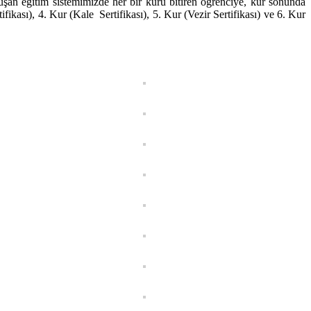
uşan eğitim sistemimizde her bir kuru bitiren öğrenciye, kur sonunda
tifikası), 4. Kur (Kale Sertifikası), 5. Kur (Vezir Sertifikası) ve 6. Kur