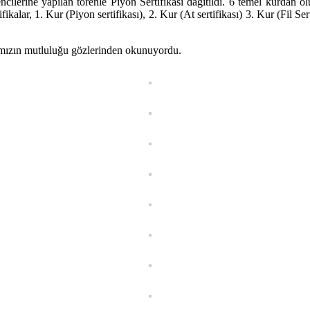
ilerine yapılan törenle Piyon Sertifikası dağıtıldı. 6 temel kurdan ol
kalar, 1. Kur (Piyon sertifikası), 2. Kur (At sertifikası) 3. Kur (Fil Ser
rımızın mutluluğu gözlerinden okunuyordu.