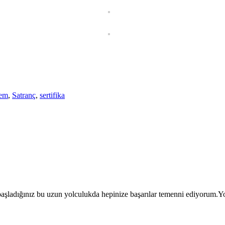
em
,
Satranç
,
sertifika
 başladığınız bu uzun yolculukda hepinize başarılar temenni ediyorum.Yo