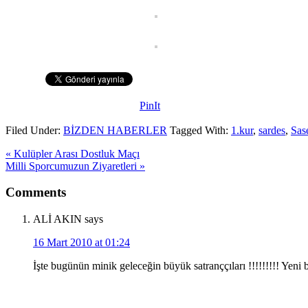
PinIt
Filed Under:
BİZDEN HABERLER
Tagged With:
1.kur
,
sardes
,
Sas
« Kulüpler Arası Dostluk Maçı
Milli Sporcumuzun Ziyaretleri »
Comments
ALİ AKIN
says
16 Mart 2010 at 01:24
İşte bugünün minik geleceğin büyük satranççıları !!!!!!!!! Yeni