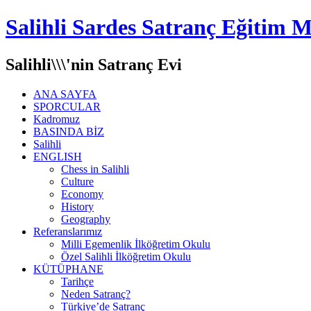
Salihli Sardes Satranç Eğitim M
Salihli\\\'nin Satranç Evi
ANA SAYFA
SPORCULAR
Kadromuz
BASINDA BİZ
Salihli
ENGLISH
Chess in Salihli
Culture
Economy
History
Geography
Referanslarımız
Milli Egemenlik İlköğretim Okulu
Özel Salihli İlköğretim Okulu
KÜTÜPHANE
Tarihçe
Neden Satranç?
Türkiye’de Satranç