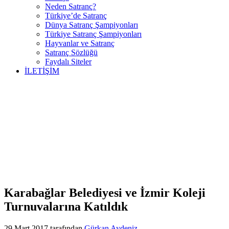
Neden Satranç?
Türkiye’de Satranç
Dünya Satranç Şampiyonları
Türkiye Satranç Şampiyonları
Hayvanlar ve Satranç
Satranç Sözlüğü
Faydalı Siteler
İLETİŞİM
Karabağlar Belediyesi ve İzmir Koleji
Turnuvalarına Katıldık
29 Mart 2017
tarafından
Gürkan Aydeniz