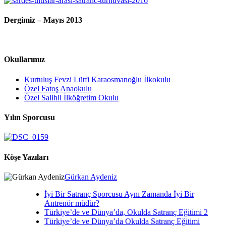
Dergimiz – Mayıs 2013
Okullarımız
Kurtuluş Fevzi Lütfi Karaosmanoğlu İlkokulu
Özel Fatoş Anaokulu
Özel Salihli İlköğretim Okulu
Yılın Sporcusu
Köşe Yazıları
Gürkan Aydeniz
İyi Bir Satranç Sporcusu Aynı Zamanda İyi Bir
Antrenör müdür?
Türkiye’de ve Dünya’da, Okulda Satranç Eğitimi 2
Türkiye’de ve Dünya’da Okulda Satranç Eğitimi