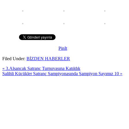
PinIt
Filed Under:
BİZDEN HABERLER
« 3.Alsancak Satranç Turnuvasına Katıldık
Salihli Küçükler Satranç Şampiyonasında Şampiyon Sayımız 10 »