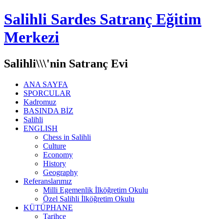
Salihli Sardes Satranç Eğitim
Merkezi
Salihli\\\'nin Satranç Evi
ANA SAYFA
SPORCULAR
Kadromuz
BASINDA BİZ
Salihli
ENGLISH
Chess in Salihli
Culture
Economy
History
Geography
Referanslarımız
Milli Egemenlik İlköğretim Okulu
Özel Salihli İlköğretim Okulu
KÜTÜPHANE
Tarihçe