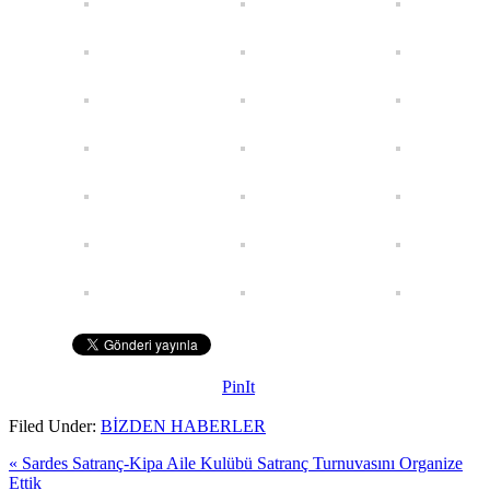
PinIt
Filed Under:
BİZDEN HABERLER
« Sardes Satranç-Kipa Aile Kulübü Satranç Turnuvasını Organize
Ettik