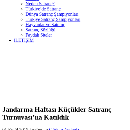
Neden Satranç?
Türkiye’de Satranç
Dünya Satranç Şampiyonları
Türkiye Satranç Şampiyonları
Hayvanlar ve Satranç
Satranç Sözlüğü
Faydalı Siteler
İLETİŞİM
Jandarma Haftası Küçükler Satranç
Turnuvası’na Katıldık
01 Eylül 2015
tarafından
Gürkan Aydeniz