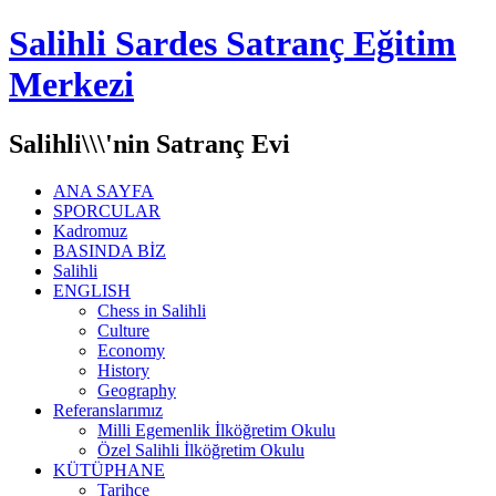
Salihli Sardes Satranç Eğitim
Merkezi
Salihli\\\'nin Satranç Evi
ANA SAYFA
SPORCULAR
Kadromuz
BASINDA BİZ
Salihli
ENGLISH
Chess in Salihli
Culture
Economy
History
Geography
Referanslarımız
Milli Egemenlik İlköğretim Okulu
Özel Salihli İlköğretim Okulu
KÜTÜPHANE
Tarihçe