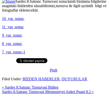
Sardes 8.Satranc Turnuvasi sonuclandi.Siralama bilgilerine
asagidaki linklerden ulasabilirsiniz,turnuva ile ilgili ayrintili bilgi ve
fotograflar eklenecektir.
16_yas_sonuc
11_yas_sonuc
9_yas_sonuc
8_yas_sonuc
7_yas_sonuc-1
PinIt
Filed Under:
BİZDEN HABERLER
,
DUYURULAR
« Sardes 8.Satranc Turnuvasi Bülten
Sardes 8.Satranc Turnuvasi Memnuniyet Anket Puani 8.2 »