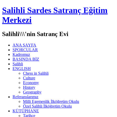
Salihli Sardes Satranç Eğitim
Merkezi
Salihli\\\'nin Satranç Evi
ANA SAYFA
SPORCULAR
Kadromuz
BASINDA BİZ
Salihli
ENGLISH
Chess in Salihli
Culture
Economy
History
Geography
Referanslarımız
Milli Egemenlik İlköğretim Okulu
Özel Salihli İlköğretim Okulu
KÜTÜPHANE
Tarihçe