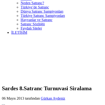
Neden Satranç?
Türkiye’de Satranç
Dünya Satranç Şampiyonları
Türkiye Satranç Şampiyonları
Hayvanlar ve Satranç
Satranç Sözlüğü
Faydalı Siteler
İLETİŞİM
Sardes 8.Satranc Turnuvasi Siralama
06 Mayıs 2013
tarafından
Gürkan Aydeniz